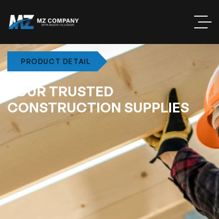
PRODUCT DETAIL
Y
O
U
R
T
R
U
S
T
E
D
C
O
N
S
T
R
U
C
T
I
O
N
S
U
P
P
L
I
E
S