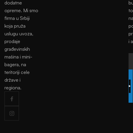
dodatne
bu
opreme. Mi smo
to
firma u Srbiji
na
koja pruža
p
uslugu uvoza,
p
prodaje
i 
građevinskih
mašina i mini-
bagera, na
teritoriji cele
SUBSCRIBE
države i
regiona.
TODAY