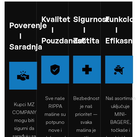
Kvalitet
Sigurnost
Funkcio
Poverenje
I
I
I
I
Pouzdanost
Zaštita
Efikasno
Saradnja
Sve naše
Bezbednost
Naš asortiman
Kupci MZ
RIPPA
je naš
uključuje
COMPANY
mašine su
prioritet –
MINI-
mogu biti
potpuno
svaka
BAGERE,
sigurni da
nove i
mašina je
točkaše i
sarađuju sa