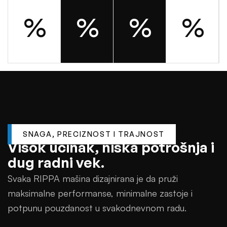
%
%
%
%
SNAGA, PRECIZNOST I TRAJNOST
V
i
s
o
k
u
č
i
n
a
k
,
n
i
s
k
a
p
o
t
r
o
š
n
j
a
i
d
u
g
r
a
d
n
i
v
e
k
.
Svaka RIPPA mašina dizajnirana je da pruži
maksimalne performanse, minimalne zastoje i
potpunu pouzdanost u svakodnevnom radu.