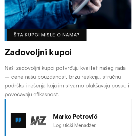
ŠTA KUPCI MISLE O NAMA?
Z
a
d
o
v
o
l
j
n
i
k
u
p
c
i
Naši zadovoljni kupci potvrđuju kvalitet našeg rada
– cene našu pouzdanost, brzu reakciju, stručnu
podršku i rešenja koja im stvarno olakšavaju posao i
povećavaju efikasnost.
Marko Petrović
Logistički Menadžer,