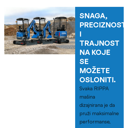
SNAGA,
PRECIZNOST
I
TRAJNOST
NA KOJE
SE
MOŽETE
OSLONITI.
Svaka RIPPA
mašina
dizajnirana je da
pruži maksimalne
performanse,