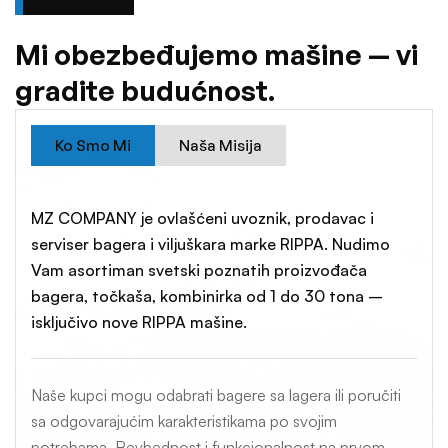
M
i
o
b
e
z
b
e
đ
u
j
e
m
o
m
a
š
i
n
e
—
v
i
g
r
a
d
i
t
e
b
u
d
u
ć
n
o
s
t
.
Ko Smo Mi
Naša Misija
MZ COMPANY je ovlašćeni uvoznik, prodavac i
serviser bagera i viljuškara marke RIPPA. Nudimo
Vam asortiman svetski poznatih proizvođača
bagera, točkaša, kombinirka od 1 do 30 tona –
isključivo nove RIPPA mašine.
Naše kupci mogu odabrati bagere sa lagera ili poručiti
sa odgovarajućim karakteristikama po svojim
potrebama. Beybednost i funkcionalnost na prvom