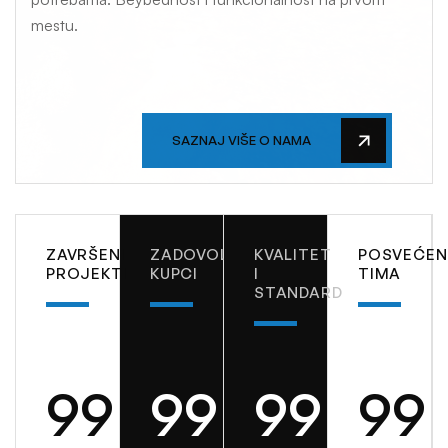
mestu.
SAZNAJ VIŠE O NAMA
ZAVRŠENI
ZADOVOLJNI
KVALITET
POSVEĆE
PROJEKTI
KUPCI
I
TIMA
STANDARD
99
99
99
99