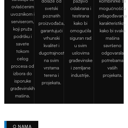
dolaze od
pažljivo
kombinirke sa
ovlašćenim
svetski
odabrana i
mogućnošću
uvoznikom i
poznatih
testirana
prilagođavanja
serviserom,
proizvođača,
kako bi
karakteristika,
koji pruža
garantujući
omogućila
kako bi svaka
podršku i
vrhunski
siguran rad
mašina
savete
kvalitet i
u svim
savršeno
tokom
dugotrajnost
uslovima
odgovarala
celog
na svim
građevinske
potrebama
procesa od
vrstama
i zemljane
vaših
izbora do
terena i
industrije.
projekata.
isporuke
projekata.
građevinskih
mašina.
O NAMA