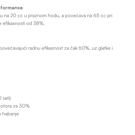
erformanse
nu na 20 cc u praznom hodu, a povećava na 65 cc pri
e efikasnosti od 38%.
ovećavajući radnu efikasnost za čak 60%, uz glatke i
 sati)
 motora za 30%
e habanje