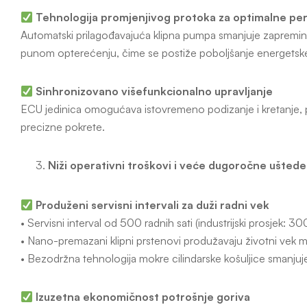
Tehnologija promjenjivog protoka za optimalne p
Automatski prilagođavajuća klipna pumpa smanjuje zapremi
punom opterećenju, čime se postiže poboljšanje energetsk
Sinhronizovano višefunkcionalno upravljanje
ECU jedinica omogućava istovremeno podizanje i kretanje, p
precizne pokrete.
Niži operativni troškovi i veće dugoročne uštede
Produženi servisni intervali za duži radni vek
• Servisni interval od 500 radnih sati (industrijski prosjek: 300
• Nano-premazani klipni prstenovi produžavaju životni vek
• Bezodržna tehnologija mokre cilindarske košuljice smanjuj
Izuzetna ekonomičnost potrošnje goriva