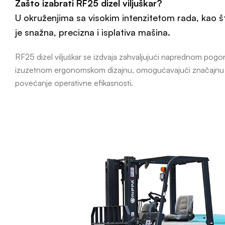
Zašto izabrati RF25 dizel viljuškar?
U okruženjima sa visokim intenzitetom rada, kao što
je snažna, precizna i isplativa mašina.
RF25 dizel viljuškar se izdvaja zahvaljujući naprednom pogons
izuzetnom ergonomskom dizajnu, omogućavajući značajnu ušt
povećanje operativne efikasnosti.