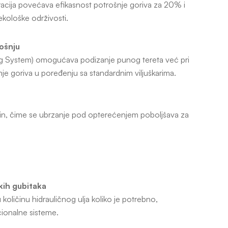
acija povećava efikasnost potrošnje goriva za 20% i
ekološke održivosti.
ošnju
g System) omogućava podizanje punog tereta već pri
e goriva u poređenju sa standardnim viljuškarima.
in, čime se ubrzanje pod opterećenjem poboljšava za
kih gubitaka
količinu hidrauličnog ulja koliko je potrebno,
ionalne sisteme.