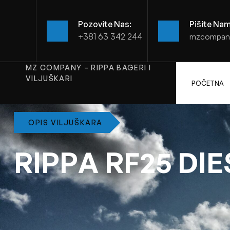
Pozovite Nas:
Pišite Nam
+381 63 342 244
mzcompan
MZ COMPANY – RIPPA BAGERI I
VILJUŠKARI
POČETNA
OPIS VILJUŠKARA
R
I
P
P
A
R
F
2
5
D
I
E