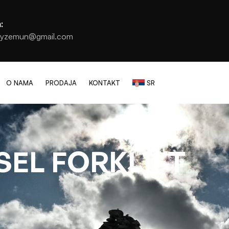
:
yzemun@gmail.com
O NAMA
PRODAJA
KONTAKT
SR
S
E
L
F
O
R
K
L
I
F
T