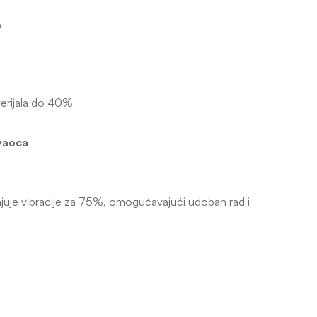
D
terijala do 40%
vaoca
anjuje vibracije za 75%, omogućavajući udoban rad i