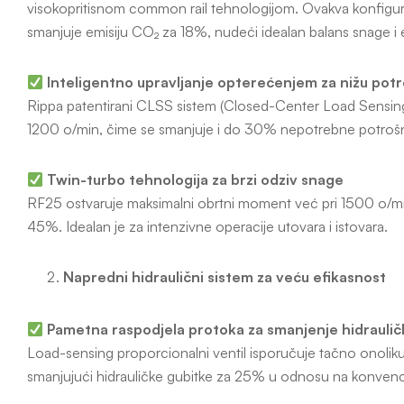
visokopritisnom common rail tehnologijom. Ovakva konfigur
smanjuje emisiju CO₂ za 18%, nudeći idealan balans snage i 
Inteligentno upravljanje opterećenjem za nižu potr
Rippa patentirani CLSS sistem (Closed-Center Load Sensin
1200 o/min, čime se smanjuje i do 30% nepotrebne potrošnj
Twin-turbo tehnologija za brzi odziv snage
RF25 ostvaruje maksimalni obrtni moment već pri 1500 o/m
45%. Idealan je za intenzivne operacije utovara i istovara.
Napredni hidraulični sistem za veću efikasnost
Pametna raspodjela protoka za smanjenje hidraulič
Load-sensing proporcionalni ventil isporučuje tačno onoliku 
smanjujući hidrauličke gubitke za 25% u odnosu na konvenc