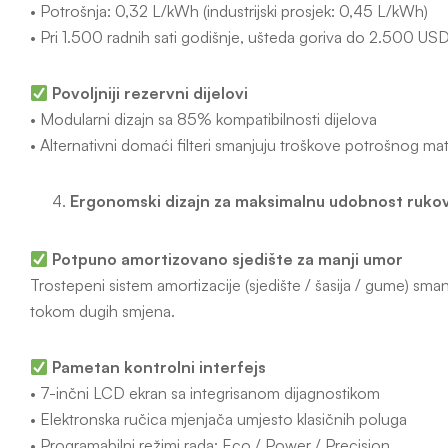
• Potrošnja: 0,32 L/kWh (industrijski prosjek: 0,45 L/kWh)
• Pri 1.500 radnih sati godišnje, ušteda goriva do 2.500 US
Povoljniji rezervni dijelovi
• Modularni dizajn sa 85% kompatibilnosti dijelova
• Alternativni domaći filteri smanjuju troškove potrošnog ma
Ergonomski dizajn za maksimalnu udobnost ruko
Potpuno amortizovano sjedište za manji umor
Trostepeni sistem amortizacije (sjedište / šasija / gume) sm
tokom dugih smjena.
Pametan kontrolni interfejs
• 7-inčni LCD ekran sa integrisanom dijagnostikom
• Elektronska ručica mjenjača umjesto klasičnih poluga
• Programabilni režimi rada: Eco / Power / Precision