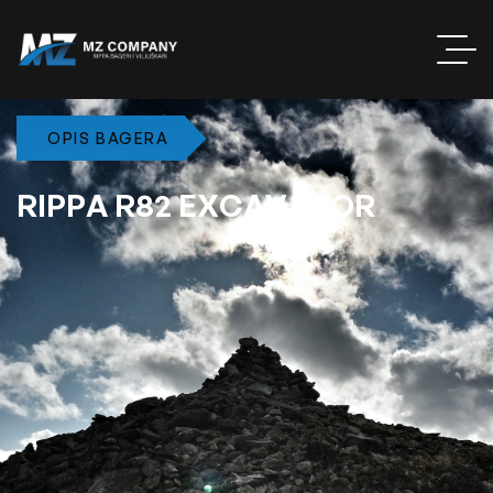
OPIS BAGERA
R
I
P
P
A
R
8
2
E
X
C
A
V
A
T
O
R