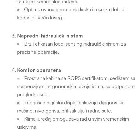
temelje i komunalne radove.
Optimizovana geometrija kraka i ruke za dublje
kopanje i veći doseg.
Napredni hidraulički sistem
Brz i efikasan load-sensing hidraulički sistem za
precizne operacije.
Komfor operatera
Prostrana kabina sa ROPS sertifikatom, sedištem sa
suspenzijom i ergonomskim džojsticima, sa potpunom
preglednošću.
Integrisan digitalni displej prikazuje dijagnostiku
mašine, nivo goriva, pritisak ulja i radne sate.
Klima-uređaj omogućava rad u svim vremenskim
uslovima.