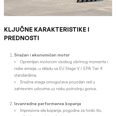
KLJUČNE KARAKTERISTIKE I
PREDNOSTI
Snažan i ekonomičan motor
Opremljen motorom visokog obrtnog momenta i
niske emisije, u skladu sa EU Stage V / EPA Tier 4
standardima.
Snažna snaga omogućava pouzdan rad u
zahtevnim uslovima uz nisku potrošnju goriva.
Izvanredne performanse kopanja
Impresivna sila kopanja, pogodna za tvrdo tlo,