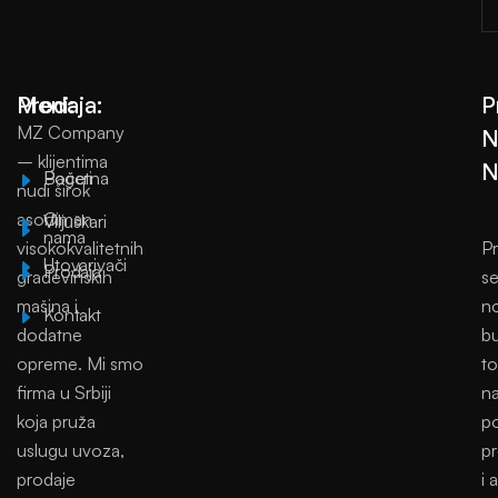
Meni:
Prodaja:
P
MZ Company
N
– klijentima
N
Početna
Bageri
nudi širok
asortiman
O
Viljuškari
nama
visokokvalitetnih
Pr
Utovarivači
Prodaja
građevinskih
se
mašina i
no
Kontakt
dodatne
bu
opreme. Mi smo
to
firma u Srbiji
na
koja pruža
p
uslugu uvoza,
p
prodaje
i 