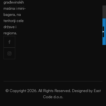
građevinskih
mašina i mini-
bagera, na
teritoriji cele
SUBSCRIBE
države i
regiona.
TODAY
© Copyright 2026. All Rights Reserved. Designed by East
Code d.o.o.