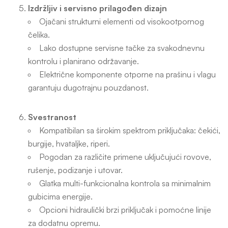
Izdržljiv i servisno prilagođen dizajn
Ojačani strukturni elementi od visokootpornog
čelika.
Lako dostupne servisne tačke za svakodnevnu
kontrolu i planirano održavanje.
Električne komponente otporne na prašinu i vlagu
garantuju dugotrajnu pouzdanost.
Svestranost
Kompatibilan sa širokim spektrom priključaka: čekići,
burgije, hvataljke, riperi.
Pogodan za različite primene uključujući rovove,
rušenje, podizanje i utovar.
Glatka multi-funkcionalna kontrola sa minimalnim
gubicima energije.
Opcioni hidraulički brzi priključak i pomoćne linije
za dodatnu opremu.