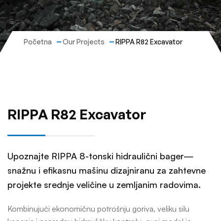
Početna
Our Projects
RIPPA R82 Excavator
RIPPA R82 Excavator
Upoznajte RIPPA 8-tonski hidraulični bager—
snažnu i efikasnu mašinu dizajniranu za zahtevne
projekte srednje veličine u zemljanim radovima.
Kombinujući ekonomičnu potrošnju goriva, veliku silu